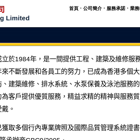
司
首頁
．
公司簡介
．
服務承諾
．
業務
g Limited
成立於
1984
年，是一間提供工程、建築及維修服
年來不斷發展和各員工的努力，已成為香港多個大
防、建築維修、排水系統、水泵保養及泳池服務的
力為客戶提供優質服務，精益求精的精神與服務質
愛戴。
已獲取多個行內專業牌照及國際品質管理系統證書