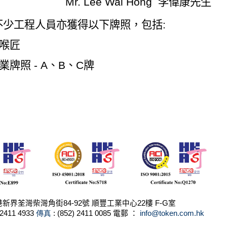
Mr. Lee Wai Hong
李偉康先生
不少工程人員亦獲得以下牌照，包括
:
喉匠
業牌照
- A
、
B
、
C
牌
港新界
荃灣柴灣角街
84-92
號
順豐工業中心
22
樓
F-G
室
 2411 4933
傳真
: (852) 2411 0085
電郵
：
info@token.com.hk