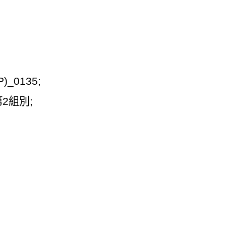
)_0135;
第
2
組別
;