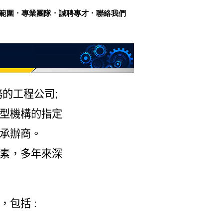
範圍
．
專業團隊
．
誠聘專才
．
聯絡我們
简
体
|
繁體
|
ENG
務的工程公司
;
型機構的指定
承辦商。
素，多年來深
，包括
: