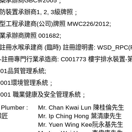
築承辦商
GBC9/2005
﹔
防裝置承辦商
1, 2, 3
級牌照﹔
型工程承建商
(
公司
)
牌照
MWC226/2012;
業承辦商牌照
001682;
註冊水喉承建商
(
臨時
)
註冊證明書
: WSD_RPC(P
-
註冊專門行業承造商
: C001773
樓宇排水裝置
-
001
品質管理系統
;
4001
環境管理系統﹔
5001
職業健康及安全管理系統﹔
 Plumber :
Mr. Chan Kwai Lun
陳桂倫先生
喉匠
Mr. Ip Ching Hong
葉清康先生
Mr. Yuen Wing Kee
阮永基先生