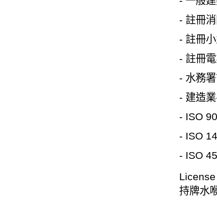
-
一般建
-
註冊消
-
註冊小
-
註冊電
-
水務署
-
建造業
- ISO 9
- ISO 1
- ISO 4
License
持牌水