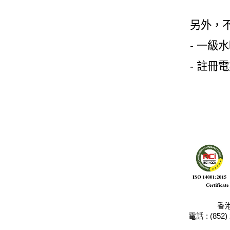
另外，
-
一級水
-
註冊電
香
電話
: (852)