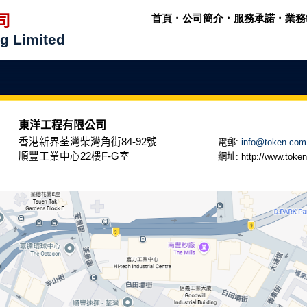
司
首頁
．
公司簡介
．
服務承諾
．
業務
g Limited
東洋工程有限公司
香港新界荃灣柴灣角街
84-92
號
電郵
:
info@token.com
順豐工業中心
22
樓
F-G
室
網址
: http://www.toke