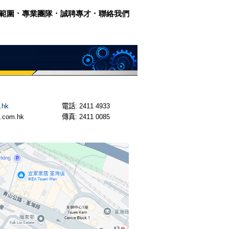
範圍
．
專業團隊
．
誠聘專才
．
聯絡我們
简
体
|
繁體
|
ENG
.hk
電話
: 2411 4933
n.com.hk
傳真
: 2411 0085